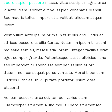
libero sapien posuere
massa, vitae suscipit magna arcu
id ante. Nam laoreet elit vel sapien venenatis blandit.
Sed mauris tellus, imperdiet a velit at, aliquam aliquam
lorem.
Vestibulum ante ipsum primis in faucibus orci luctus et
ultrices posuere cubilia Curae; Nullam in ipsum tincidunt,
molestie sem eu, malesuada lorem. Integer facilisis erat
eget semper gravida. Pellentesque iaculis ultricies nunc
sed imperdiet. Suspendisse semper sapien et orci
dictum, non consequat purus vehicula. Morbi bibendum
ultrices ultricies. In vulputate porttitor ipsum vitae
FEATURED
placerat.
The Bottom Is Up
Aenean posuere arcu dui, tempor varius diam
by
Joe Sills
5 years ago
0
ullamcorper sit amet. Nunc mollis libero sit amet leo
A light cut through the darkness 104 feet beneath the