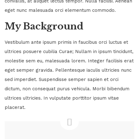
convallis, at aliquet lectus tempor. Nulla facilisi. Aenean
ocean. This marked our turning point. As we slowly
eget nunc malesuada orci elementum commodo.
ascended back towards the surface world, red beams
My Background
burning through swirling silt and...
Vestibulum ante ipsum primis in faucibus orci luctus et
Read More
ultrices posuere cubilia Curae; Nullam in ipsum tincidunt,
molestie sem eu, malesuada lorem. Integer facilisis erat
eget semper gravida. Pellentesque iaculis ultricies nunc
sed imperdiet. Suspendisse semper sapien et orci
dictum, non consequat purus vehicula. Morbi bibendum
ultrices ultricies. In vulputate porttitor ipsum vitae
placerat.